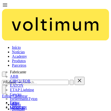
Início
Notícias
Academy
Produtos
Parceiros
Fabricante
ABB
CIRCUTOR
EATON
ETAP Lighting
Gewiss
Entrar
Cadastrar
HellermannTyton
Entrar
LTX
Início
Cadastrar
MEGGER
Notícias