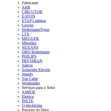
Fabricante
ABB
CIRCUTOR
EATON
ETAP Lighting
Gewiss
HellermannTyton
LTX
MEGGER
Miguélez
NEXANS
OBO Bettermann
PHILIPS
PRYSMIAN
Salicru
Schneider Electric
Signify
Top Cable
Weidmüller
Serviços para o Setor
AMB3E
Eletrica
INETE
O electricista
Parceiro do Setor