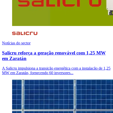
Notícias do sector
Salicru reforça a geração renovável com 1,25 MW
em Zaratán
A Salicru impulsiona a transição energética com a instalação de 1,25
MW em Zaratán, fornecendo 60 inversores...